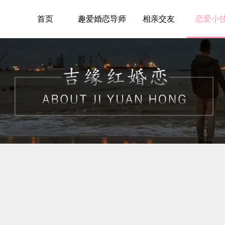
首页
趣爱婚恋导师
相亲交友
恋爱小