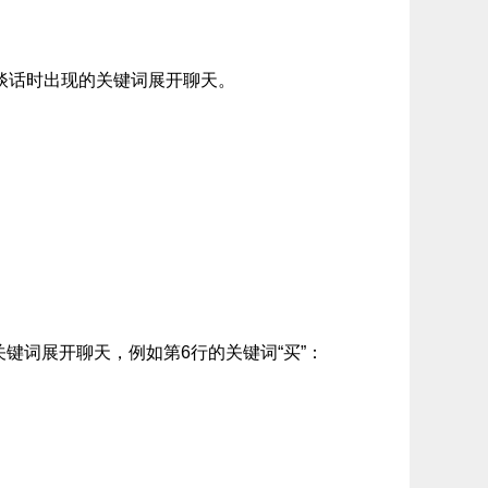
的谈话时出现的关键词展开聊天。
键词展开聊天，例如第6行的关键词“买”：