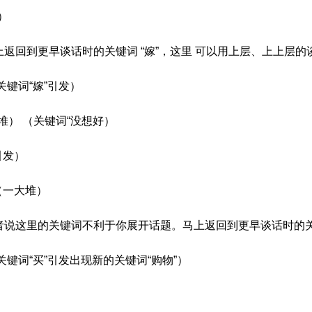
）
返回到更早谈话时的关键词 “嫁”，这里 可以用上层、上上层
键词“嫁”引发）
堆） （关键词“没想好）
引发）
。（一大堆）
说这里的关键词不利于你展开话题。马上返回到更早谈话时的关
键词“买”引发出现新的关键词“购物”）