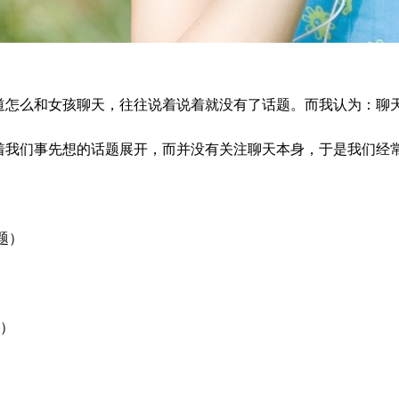
道怎么和女孩聊天，往往说着说着就没有了话题。而我认为：聊
着我们事先想的话题展开，而并没有关注聊天本身，于是我们经
题）
）
题）