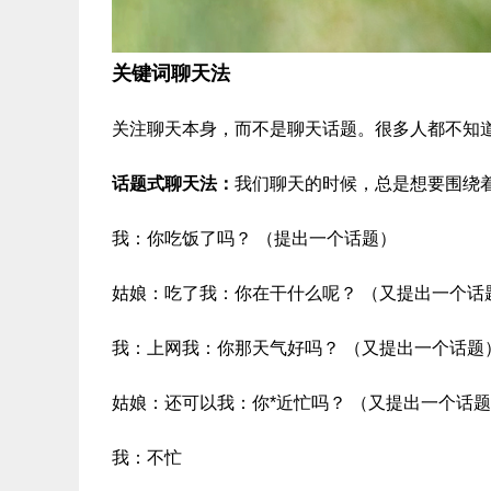
关键词聊天法
关注聊天本身，而不是聊天话题。很多人都不知
话题式聊天法：
我们聊天的时候，总是想要围绕
我：你吃饭了吗？ （提出一个话题）
姑娘：吃了我：你在干什么呢？ （又提出一个话
我：上网我：你那天气好吗？ （又提出一个话题
姑娘：还可以我：你*近忙吗？ （又提出一个话
我：不忙