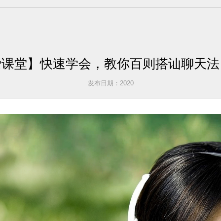
爱课堂】快速学会，教你百则搭讪聊天法
发布日期：2020