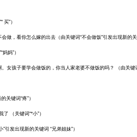
 买”）
会做，看你怎么嫁的出去（由关键词“不会做饭”引发出现新的关键
“妈妈”）
女孩子要学会做饭的，你当人家老婆不做饭的吗？ （由关键词“以
的关键词“疼”）
 （关键词“*小”）
小”引发出现新的关键词 “兄弟姐妹”）