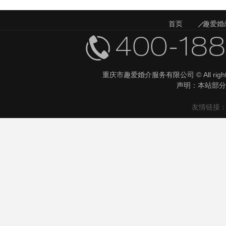
首页
趣爱婚
相关活动
400-18
重庆市趣爱婚介服务有限公司 © All righ
声明：本站部分
友情链接