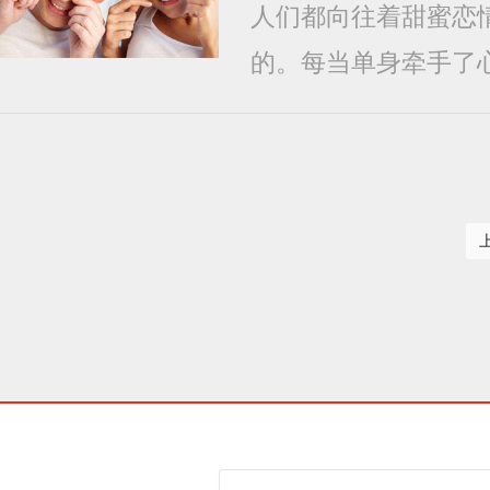
人们都向往着甜蜜恋
的。每当单身牵手了
感情，然而情感老师
维持甜蜜恋情的技巧。 及时回应另一半的呼叫。这也许会是所有
有同感的一点。根据
时候打断你给你看别
引起另一半的关注。
方，小心!你正在伤
与中